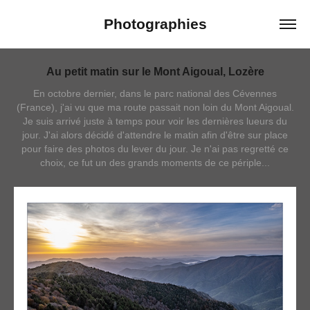
Photographies
Au petit matin sur le Mont Aigoual, Lozère
En octobre dernier, dans le parc national des Cévennes
(France), j'ai vu que ma route passait non loin du Mont Aigoual.
Je suis arrivé juste à temps pour voir les dernières lueurs du
jour. J'ai alors décidé d'attendre le matin afin d'être sur place
pour faire des photos du lever du jour. Je n'ai pas regretté ce
choix, ce fut un des grands moments de ce périple...